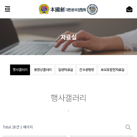
자료실
행사갤러리
동영상갤러리
일반자료실
전수관탐방
보도및문헌자료실
행사갤러리
.
Total 28건
1 페이지