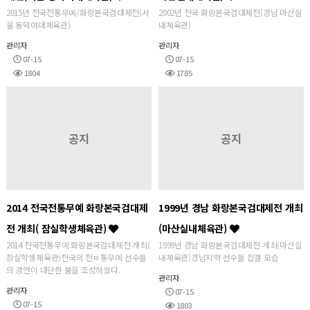
2015년 전국전통무예/화랑본국검대제전(서
2002년 전국 화랑본국검대제전(경남 마산실
울 동덕여대체육관)
내체육관)
관리자
관리자
07-15
07-15
1804
1785
공지
공지
2014 전국전통무예 화랑본국검대제
1999년 경남 화랑본국검대제전 개최
전 개최( 잠실학생체육관)
(마산실내체육관)
2014 전국전통무예 화랑본국검대제전 개최(
1999년 경남 화랑본국검대제전 개최(마산실
잠실학생체육관)전국의 전ㅌ통무예 선수들
내체육관)경남지역 선수들 집결 모습
의 경연이 대단한 붐을 조성하였다.
관리자
관리자
07-15
07-15
1803