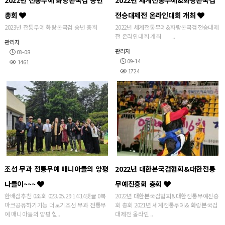
2022년 전통무예 화랑본국검 송년
2022년 세계전통무예&화랑본국검
총회
전승대제전 온라인대회 개최
2023년 전통무예 화랑본국검 송년 총회
2022년 세계전통무예&화랑본국검전승대제
전 온라인대회 개최 ..
관리자
관리자
03-08
09-14
1461
1724
조선 무과 전통무예 매니아들의 양평
2022년 대한본국검협회&대한전통
나들이~~~
무예진흥회 총회
한배검추천 0조회 023.05.29 14:14댓글 0북
2022년 대한본국검협회&대한전통무예진흥
마크공유하기기능 더보기조선 무과 전통무
회 총회 2021년 세계전통무예& 화랑본국검
예 매니아들의 양평 힐..
대제전 올라인 ..