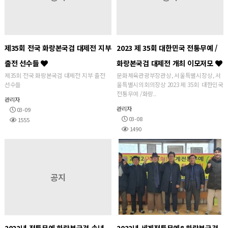
제35회 전국 화랑본국검 대제전 지부
2023 제 35회 대한민국 전통무예 /
출전 선수들
화랑본국검 대제전 개최 이모저모
제35회 전국 화랑본국검 대제전 지부 출전
문화체육관광부장관상, 서울특별시장상, 서
선수들
울특별시의회의장상 2023 제 35회 대한민국
전통무예 /화랑..
관리자
관리자
03-09
03-08
1555
1490
공지